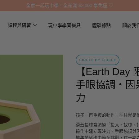
全家一起玩中學！全館滿 $2,000 享免運 ♡
課程與研習
玩中學學習餐具
體驗據點
關於我
CIRCLE BY CIRCLE
【Earth D
手眼協調・因
力
孩子一再重複的動作，往往就是
滑蓋投球盒透過「投入、找球、
操作中建立專注力、手眼協調與
據年齡逐步由簡至挑戰，在一次