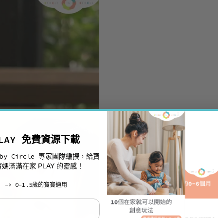
LAY
免費資源下載
 by Circle
專家團隊編撰，給寶
寶媽滿滿在家
PLAY
的靈感！
-> 0-1.5歲的寶寶適用