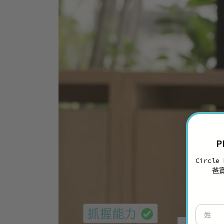
P
Circle
爸