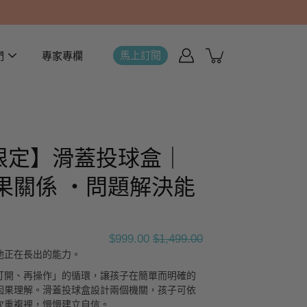
馬上訂閱
們
專家專欄
ay 限定】滑蓋投球盒｜
果關係 ・問題解決能
$999.00
$1,499.00
他正在長出的能力。
打開、再操作」的循環，讓孩子在簡單而明確的
因果理解。滑蓋投球盒設計兩個機關，孩子可依
次重複裡，慢慢建立自信。