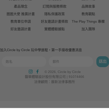
產品理念
訂閱與服務條款
品牌故事
圈圈大使 推廣計畫
隱私保護政策
教育觀點
教育單位申請
好友邀請計畫條款
The Play Things 專欄
好友邀請計畫
實體體驗據點
加入團隊
加入Circle by Circle 玩中學旅程，第一手接收優惠消息
送出
Translation
© 2026,
Circle by Circle
Missing:
馥華體驗設計股份有限公司 | 91074466
Zh-
法律顧問：展新法律事務所
TW.general.footer.line