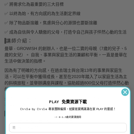
✅
將需求化為最重要的三大目標
✅ 以終為始，有方向感的為生活劃定界線
✅ 除了物品斷捨離，焦慮與分心的源頭也要斷捨離
✅
成為自信與令人驕傲的父母，打造令自己與孩子怦然心動的生活
講師介紹：
曼華 -
GROWISH 的創辦人，也是一位二寶的母親（7歲的兒子、5
歲的女兒）。 自我、事業與家庭生活的兼顧和平衡，一直是曼華在
生活中做決策的指標。
因為有了明確的方向感，在過去瑞士與台灣13年的事業與家庭生
活，可以在平衡中獲得成長，甚至在2020年踏入了以家庭生活為主
的斜槓旅程，並舉辦講座與課程，協助超過800位父母打造怦然心動
的親子生活。
曼華：「相信品質生活中的一切都需要平衡，我將陪伴妳一起找到
PLAY
免費資源下載
平衡點，為妳的家庭生活規劃充滿意義的生活」。
Circle by Circle
專家團隊編撰，給寶爸寶媽滿滿在家
PLAY
的靈感！
您將立即開通：
-> 0-1.5歲的寶寶適用
線上課程一堂（使用 app 觀看）
課程學習單一份